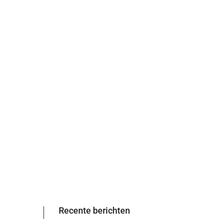
og
Moodboard
Over Nancy
Stylingadvies
Contact
Recente berichten