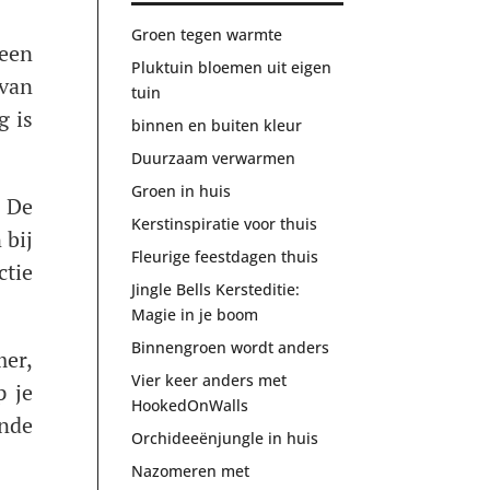
Groen tegen warmte
 een
Pluktuin bloemen uit eigen
 van
tuin
g is
binnen en buiten kleur
Duurzaam verwarmen
Groen in huis
 De
Kerstinspiratie voor thuis
 bij
Fleurige feestdagen thuis
ctie
Jingle Bells Kersteditie:
Magie in je boom
Binnengroen wordt anders
er,
Vier keer anders met
p je
HookedOnWalls
ende
Orchideeënjungle in huis
Nazomeren met